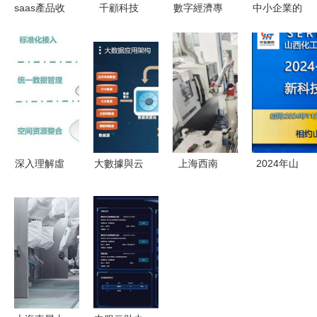
saas產品收
千顧科技
數字經濟專
中小企業的
錄第11期
EHBI產品
題報告 三
智能制造蛋
魔方科技
量產提速，
大預期差把
糕 如何用
mstar 樹根
70天黑河冬
握數字經濟
數字化方案
互聯 crm
季測試圓滿
投資線索
輕松開掛
壹脈銷客
收官
——云計算
鏈卡scrm
裝備技術服
務
深入理解虛
大數據與云
上海西南
2024年山
擬化與云計
計算關鍵技
環高校科創
西化工裝備
算裝備技術
術及裝備技
帶漸入佳
展覽會 云
服務
術服務在科
境，云計算
計算裝備技
技創新中的
裝備技術服
術服務引領
前沿應用
務引領新格
行業新風向
局