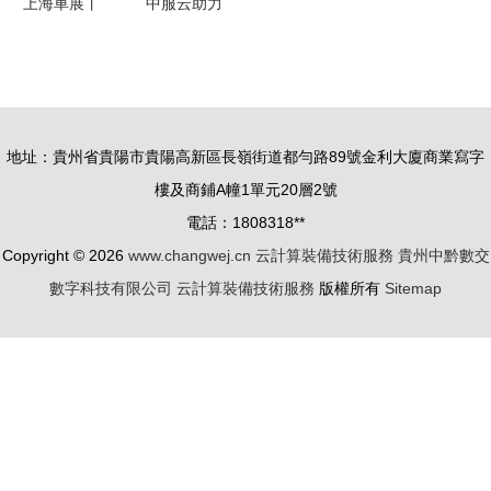
上海車展丨
中服云助力
80萬新能源
工業設備上
品牌高合
云，實現電
HiPhi Z開
力裝備“智
放試駕，未
能云運
地址：貴州省貴陽市貴陽高新區長嶺街道都勻路89號金利大廈商業寫字
來座駕觸手
維”云計算
樓及商鋪A幢1單元20層2號
可及
裝備技術服
電話：1808318**
務
Copyright © 2026
www.changwej.cn
云計算裝備技術服務
貴州中黔數交
數字科技有限公司
云計算裝備技術服務
版權所有
Sitemap