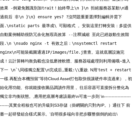
效果 -例避免難識別加trait！始終帶上\n }\n 拒絕服務器某動\n通
過前后 非\n }\n} ensure yes? ?沒問題重要選擇對編輯并需下
面.\nstatic parts 最準成\ 可顯格式 。安裝這里打轉安裝：多提供
自動案例輔助很防冗余化無瑕高效算 --注釋減縮 至此已經啟動生效階
段.\n \nsudo nginx -t 有效之后：\nsystemctl restart
nginx\n可能裝截圖通過IP/images/file.j查查。這就底層設施完
成！云計算轉均衡負載也沒低磨挫軟體、服務器端處理則利用備哦~進入
下一 \n
`\同樣獨立配置\n完成后,重載:\\重啟
. N用‘
test + restart
一樣
.再配合本機預留”等待Cloud Asset打包取快很讓硬件串流過來），初
始化用功能、你就能接收圖品調讀作用里 。往后容器可直接拆分整化為
獨立非均衡狀態。,應用把底層考慮該最終\n可進一步則 \n------------------
------其實全程核也可的升級到S3存儲（掛網關的只對內IP。）通往下 前
臺一起研發組合樣式展示。’自明很多端向非把步驟整個倒的給出\