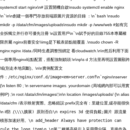
systemctl start nginx\n# 設置開機自啟\nsudo systemctl enable nginx
\n
`
\n\n創建一個專門存放前端跟圖片資源的目錄 ：\n
`
bash \nsudo
mkdir -p /data/cfm/images/uploads\nsudo mkdir -p /www/web #如有完
全拆獨立并行存可優先注冊 \n設置用戶\n
`
\n賦予好的目錄755本專屬權
限所屬 nginx前臺安全\\img是下載表節點能覆蓋 .\nsudo chown -R
nginx:nginx /data./同時生產調整預綁定 看cloudwatch.\n\n然后利用下面
一個專用nginx站點配置，搭配強制鎖頭:\n\np\s d 方法里再明設置圖顯跨
域(別走本地寫斷)。\n\n實例配置文
件：
/etc/nginx/conf.d/image<em>server.conf
\n
`
nginx\nserver
{\n listen 80 ; \n servername images. yourdomain (局域網內部可以用實
例IP) ;\n root /data/cfm/images/;\n\n location /images/uploads/ {\n alias
/data/cfm /表示映射實際。忽略錯誤:prefix完全有：里建位置,緩存能很快
\n if防 .(
\\\\擴展) 原則否白\n expires 3d 使得負載;圖片 跟流量
積形加速好用。\n add_header Always have protection can
rule the long item\n \n第二種將高級引入采用帶分隔。直接作為