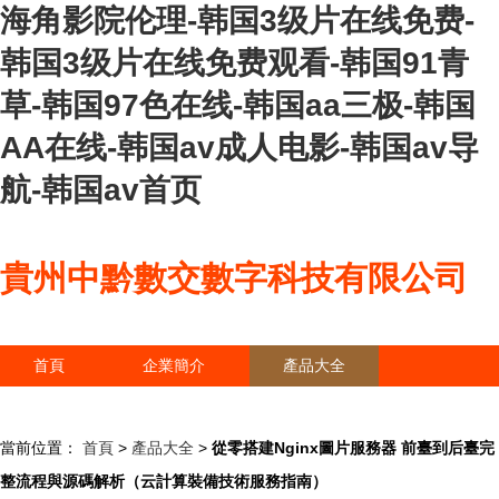
海角影院伦理-韩国3级片在线免费-
韩国3级片在线免费观看-韩国91青
草-韩国97色在线-韩国aa三极-韩国
AA在线-韩国av成人电影-韩国av导
航-韩国av首页
貴州中黔數交數字科技有限公司
首頁
企業簡介
產品大全
聯系我們
企業信息
訪客留言
當前位置：
首頁
>
產品大全
>
從零搭建Nginx圖片服務器 前臺到后臺完
整流程與源碼解析（云計算裝備技術服務指南）