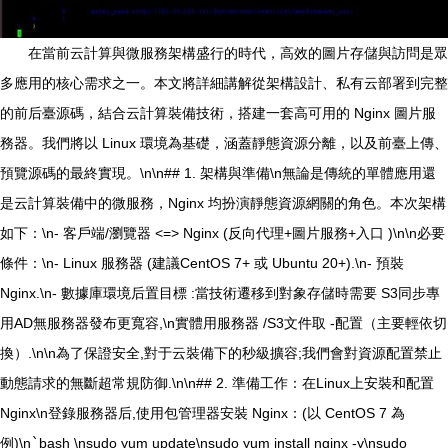
在當前云計算與微服務架構盛行的時代，高效的圖片存儲與訪問是眾
多應用的核心需求之一。本文將詳細講解從架構設計、私有云部署到完整
的前后臺源碼，結合云計算裝備技術，搭建一套高可用的 Nginx 圖片服
務器。我們將以 Linux 環境為基礎，涵蓋靜態資源分離，以及前臺上傳、
預覽源碼的最終實現。\n\n## 1. 架構與準備\n無論是傳統的單體應用還
是云計算裝備中的微服務，Nginx 均扮演靜態資源網關的角色。本次架構
如下：\n- 客戶端/瀏覽器 <=> Nginx (反向代理+圖片服務+入口 )\n\n必要
條件：\n- Linux 服務器 (建議CentOS 7+ 或 Ubuntu 20+).\n- 預裝
Nginx.\n- 數據庫環境后置目標 :當技術遷移到對象存儲時需要 S3同步專
用AD無服務器發布更寬容,\n實體用服務器 /S3文件取 -配置（主要輕依切
換）.\n\n為了保證安全,對于云裝備下的秒級擴容;我們會對資源配置禁止
動態請求的無斷超常規防御.\n\n## 2. 準備工作：在Linux上安裝和配置
Nginx\n登錄服務器后,使用包管理器安裝 Nginx：(以 CentOS 7 為
例)\n
`
bash \nsudo yum update\nsudo yum install nginx -y\nsudo